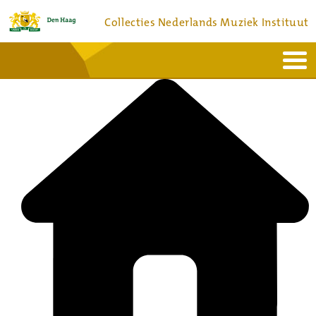
Collecties Nederlands Muziek Instituut
Home
Actueel
Bronnen en collecties
Dienstverlening
Bezoek
Over
Contact