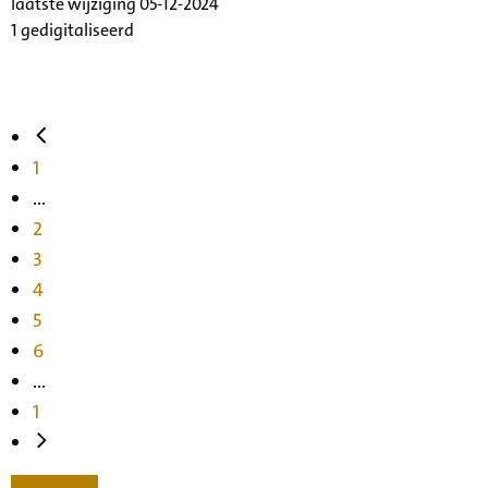
laatste wijziging 05-12-2024
1 gedigitaliseerd
1
...
2
3
4
5
6
...
1