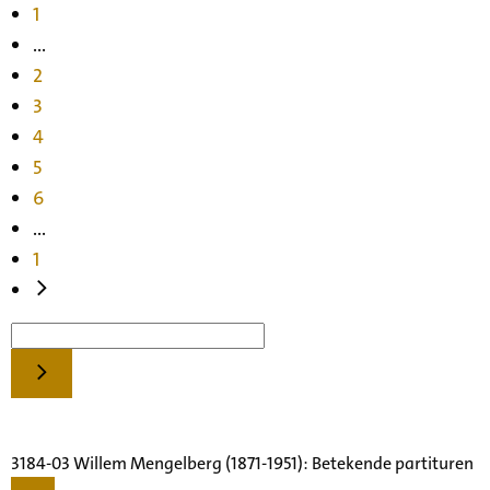
1
...
2
3
4
5
6
...
1
3184-03 Willem Mengelberg (1871-1951): Betekende partituren