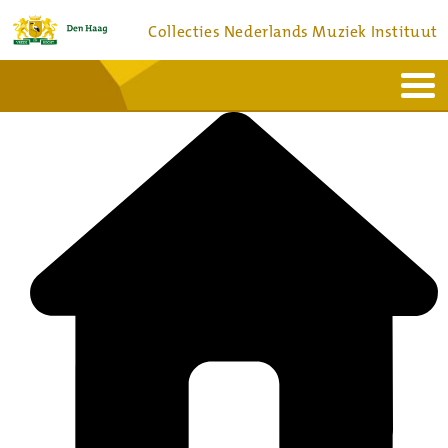
Collecties Nederlands Muziek Instituut
Home
Actueel
Bronnen en collecties
Dienstverlening
Bezoek
Over
Contact