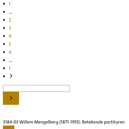
1
...
2
3
4
5
6
...
1
3184-03 Willem Mengelberg (1871-1951): Betekende partituren