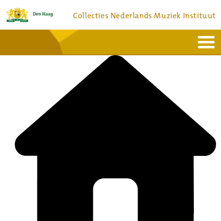
Collecties Nederlands Muziek Instituut
Home
Actueel
Bronnen en collecties
Dienstverlening
Bezoek
Over
Contact