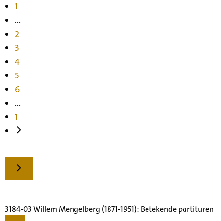
1
...
2
3
4
5
6
...
1
3184-03 Willem Mengelberg (1871-1951): Betekende partituren