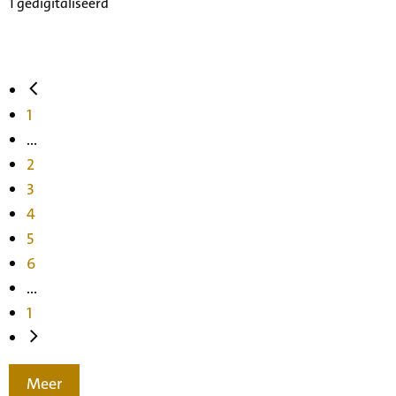
1 gedigitaliseerd
1
...
2
3
4
5
6
...
1
Meer