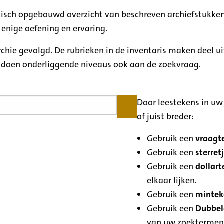
rchisch opgebouwd overzicht van beschreven archiefstukken
 enige oefening en ervaring.
archie gevolgd. De rubrieken in de inventaris maken deel u
oldoen onderliggende niveaus ook aan de zoekvraag.
Door leestekens in uw 
of juist breder:
Gebruik een
vraagte
Gebruik een
sterretj
Gebruik een
dollart
elkaar lijken.
Gebruik een
minteke
Gebruik een
Dubbele
van uw zoektermen