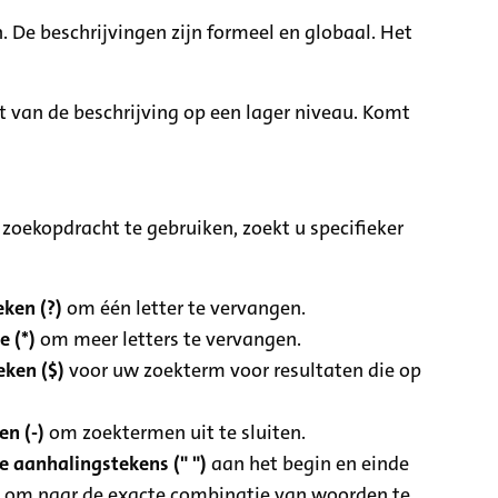
. De beschrijvingen zijn formeel en globaal. Het
it van de beschrijving op een lager niveau. Komt
zoekopdracht te gebruiken, zoekt u specifieker
ken (?)
om één letter te vervangen.
e (*)
om meer letters te vervangen.
eken ($)
voor uw zoekterm voor resultaten die op
n (-)
om zoektermen uit te sluiten.
 aanhalingstekens (" ")
aan het begin en einde
 om naar de exacte combinatie van woorden te