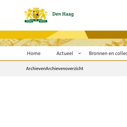
Home
Actueel
Bronnen en colle
Archieven
Archievenoverzicht