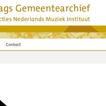
ags Gemeentearchief
cties Nederlands Muziek Instituut
Contact