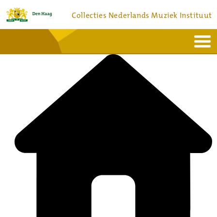
Collecties Nederlands Muziek Instituut
Home
Actueel
Bronnen en collecties
Dienstverlening
Bezoek
Over
Contact