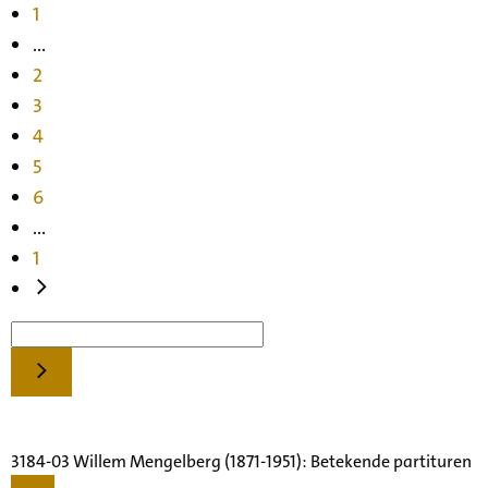
1
...
2
3
4
5
6
...
1
3184-03 Willem Mengelberg (1871-1951): Betekende partituren