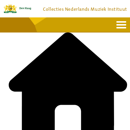
Collecties Nederlands Muziek Instituut
Home
Actueel
Bronnen en collecties
Dienstverlening
Bezoek
Over
Contact