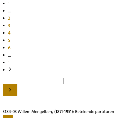
1
...
2
3
4
5
6
...
1
3184-03 Willem Mengelberg (1871-1951): Betekende partituren