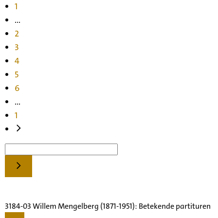
1
...
2
3
4
5
6
...
1
3184-03 Willem Mengelberg (1871-1951): Betekende partituren