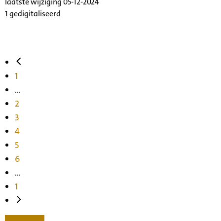
laatste wijziging 05-12-2024
1 gedigitaliseerd
1
...
2
3
4
5
6
...
1