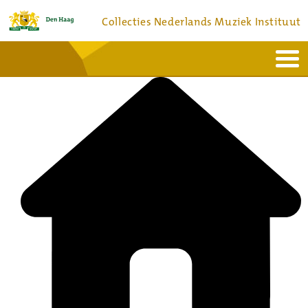
Collecties Nederlands Muziek Instituut
Home
Actueel
Bronnen en collecties
Dienstverlening
Bezoek
Over
Contact