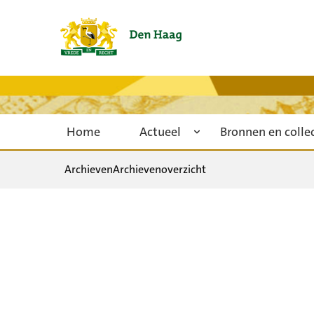
Home
Actueel
Bronnen en colle
Archieven
Archievenoverzicht