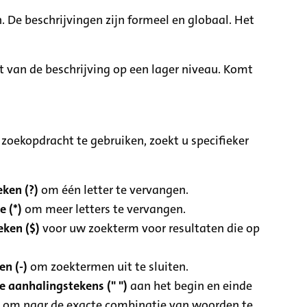
. De beschrijvingen zijn formeel en globaal. Het
it van de beschrijving op een lager niveau. Komt
zoekopdracht te gebruiken, zoekt u specifieker
ken (?)
om één letter te vervangen.
e (*)
om meer letters te vervangen.
eken ($)
voor uw zoekterm voor resultaten die op
n (-)
om zoektermen uit te sluiten.
 aanhalingstekens (" ")
aan het begin en einde
 om naar de exacte combinatie van woorden te