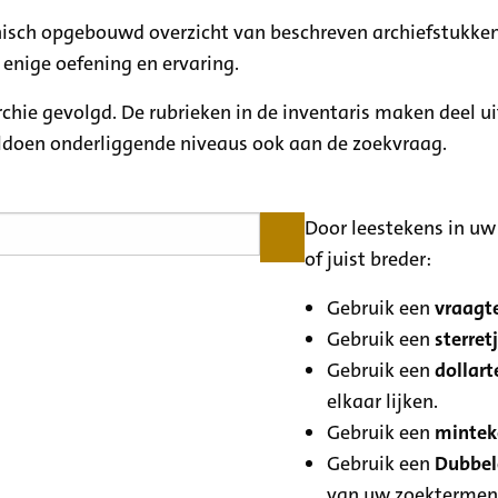
rchisch opgebouwd overzicht van beschreven archiefstukken
 enige oefening en ervaring.
archie gevolgd. De rubrieken in de inventaris maken deel u
oldoen onderliggende niveaus ook aan de zoekvraag.
Door leestekens in uw 
of juist breder:
Gebruik een
vraagte
Gebruik een
sterretj
Gebruik een
dollart
elkaar lijken.
Gebruik een
minteke
Gebruik een
Dubbele
van uw zoektermen