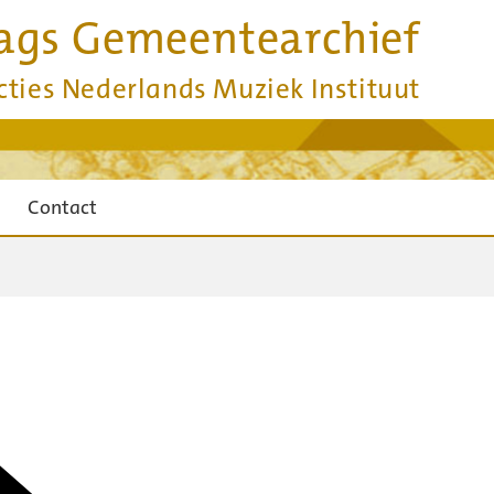
ags Gemeentearchief
cties Nederlands Muziek Instituut
Contact