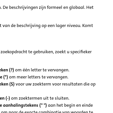
. De beschrijvingen zijn formeel en globaal. Het
it van de beschrijving op een lager niveau. Komt
zoekopdracht te gebruiken, zoekt u specifieker
ken (?)
om één letter te vervangen.
e (*)
om meer letters te vervangen.
eken ($)
voor uw zoekterm voor resultaten die op
n (-)
om zoektermen uit te sluiten.
 aanhalingstekens (" ")
aan het begin en einde
 om naar de exacte combinatie van woorden te