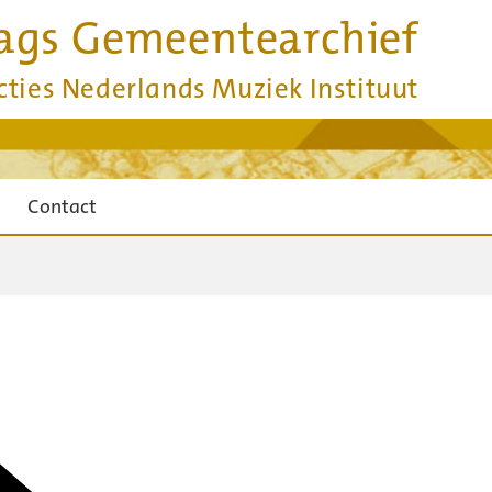
ags Gemeentearchief
cties Nederlands Muziek Instituut
Contact