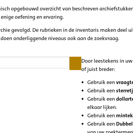
rchisch opgebouwd overzicht van beschreven archiefstukken
 enige oefening en ervaring.
archie gevolgd. De rubrieken in de inventaris maken deel u
oldoen onderliggende niveaus ook aan de zoekvraag.
Door leestekens in uw 
of juist breder:
Gebruik een
vraagte
Gebruik een
sterretj
Gebruik een
dollart
elkaar lijken.
Gebruik een
minteke
Gebruik een
Dubbele
van uw zoektermen