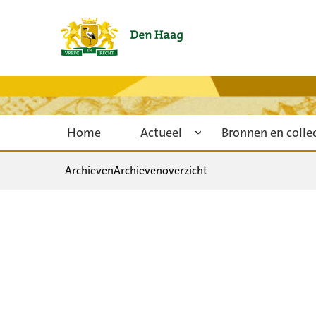
Home
Actueel
Bronnen en colle
Archieven
Archievenoverzicht