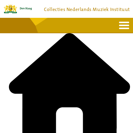
Collecties Nederlands Muziek Instituut
Home
Actueel
Bronnen en collecties
Dienstverlening
Bezoek
Over
Contact