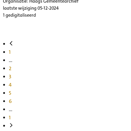
Organisatie:
Haags Gemeentearchief
laatste wijziging 05-12-2024
1 gedigitaliseerd
1
...
2
3
4
5
6
...
1