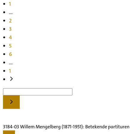
1
...
2
3
4
5
6
...
1
3184-03 Willem Mengelberg (1871-1951): Betekende partituren