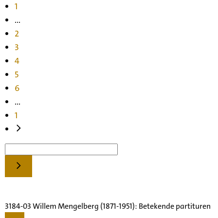
1
...
2
3
4
5
6
...
1
3184-03 Willem Mengelberg (1871-1951): Betekende partituren