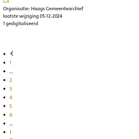
Ga
Organisatie:
Haags Gemeentearchief
laatste wijziging 05-12-2024
1 gedigitaliseerd
1
...
2
3
4
5
6
...
1