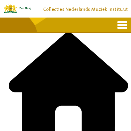
Collecties Nederlands Muziek Instituut
Home
Actueel
Bronnen en collecties
Dienstverlening
Bezoek
Over
Contact