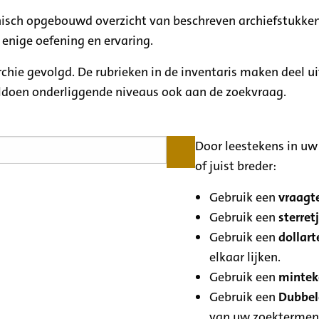
rchisch opgebouwd overzicht van beschreven archiefstukken
 enige oefening en ervaring.
archie gevolgd. De rubrieken in de inventaris maken deel u
oldoen onderliggende niveaus ook aan de zoekvraag.
Door leestekens in uw 
of juist breder:
Gebruik een
vraagte
Gebruik een
sterretj
Gebruik een
dollart
elkaar lijken.
Gebruik een
minteke
Gebruik een
Dubbele
van uw zoektermen