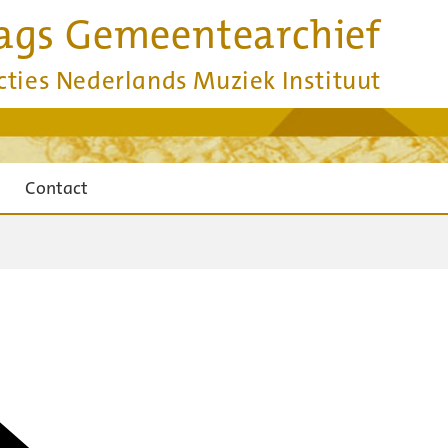
ags Gemeentearchief
cties Nederlands Muziek Instituut
Contact