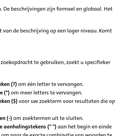
. De beschrijvingen zijn formeel en globaal. Het
it van de beschrijving op een lager niveau. Komt
zoekopdracht te gebruiken, zoekt u specifieker
ken (?)
om één letter te vervangen.
e (*)
om meer letters te vervangen.
eken ($)
voor uw zoekterm voor resultaten die op
n (-)
om zoektermen uit te sluiten.
 aanhalingstekens (" ")
aan het begin en einde
 om naar de exacte combinatie van woorden te