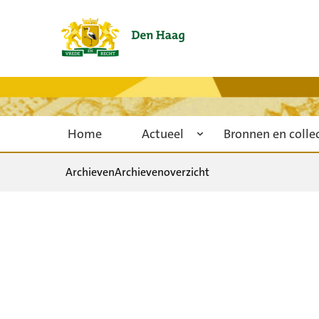
Home
Actueel
Bronnen en colle
Archieven
Archievenoverzicht