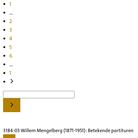
1
...
2
3
4
5
6
...
1
3184-03 Willem Mengelberg (1871-1951): Betekende partituren