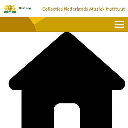
Collecties Nederlands Muziek Instituut
Home
Actueel
Bronnen en collecties
Dienstverlening
Bezoek
Over
Contact