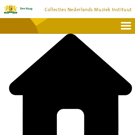
Collecties Nederlands Muziek Instituut
Home
Actueel
Bronnen en collecties
Dienstverlening
Bezoek
Over
Contact