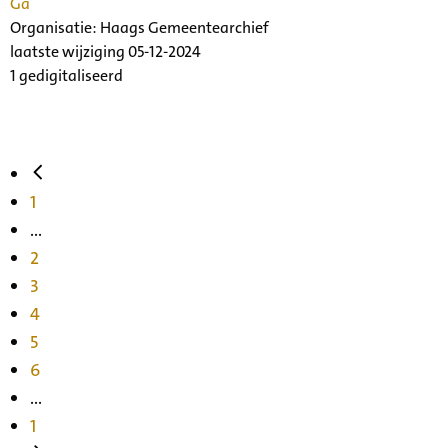
Ga
Organisatie:
Haags Gemeentearchief
laatste wijziging 05-12-2024
1 gedigitaliseerd
1
...
2
3
4
5
6
...
1