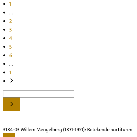
1
...
2
3
4
5
6
...
1
3184-03 Willem Mengelberg (1871-1951): Betekende partituren