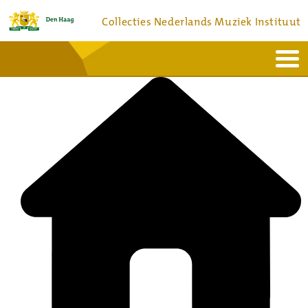
Collecties Nederlands Muziek Instituut
Home
Actueel
Bronnen en collecties
Dienstverlening
Bezoek
Over
Contact