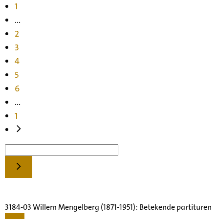
1
...
2
3
4
5
6
...
1
3184-03 Willem Mengelberg (1871-1951): Betekende partituren