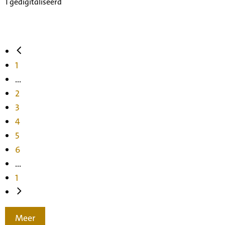
1 gedigitaliseerd
1
...
2
3
4
5
6
...
1
Meer