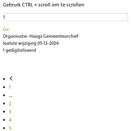
Gebruik CTRL + scroll om te scrollen
Ga
Organisatie:
Haags Gemeentearchief
laatste wijziging 05-12-2024
1 gedigitaliseerd
1
...
2
3
4
5