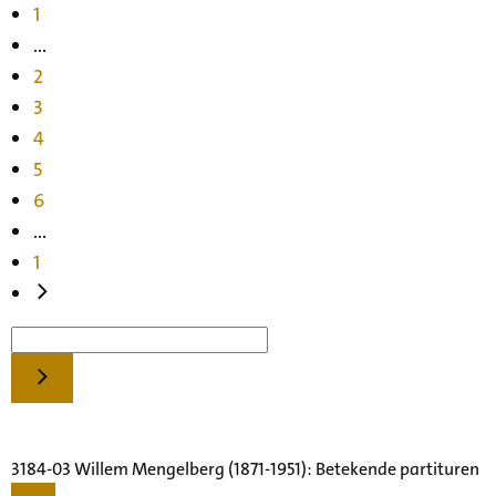
1
...
2
3
4
5
6
...
1
3184-03 Willem Mengelberg (1871-1951): Betekende partituren