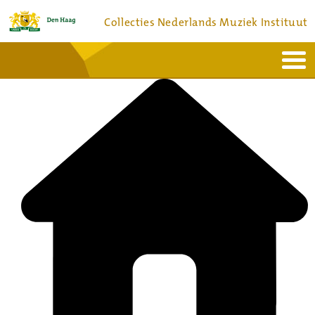
Collecties Nederlands Muziek Instituut
Home
Actueel
Bronnen en collecties
Dienstverlening
Bezoek
Over
Contact