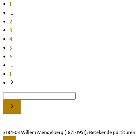
1
...
2
3
4
5
6
...
1
3184-03 Willem Mengelberg (1871-1951): Betekende partituren