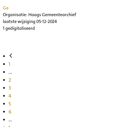
Ga
Organisatie:
Haags Gemeentearchief
laatste wijziging 05-12-2024
1 gedigitaliseerd
1
...
2
3
4
5
6
...