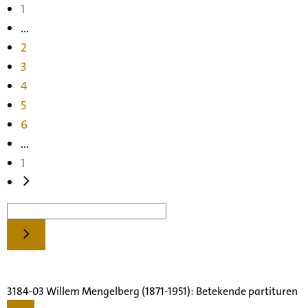
1
...
2
3
4
5
6
...
1
3184-03 Willem Mengelberg (1871-1951): Betekende partituren