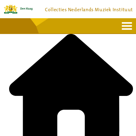
Collecties Nederlands Muziek Instituut
Home
Actueel
Bronnen en collecties
Dienstverlening
Bezoek
Over
Contact