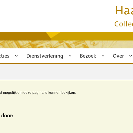
Ha
Colle
cties
Dienstverlening
Bezoek
Over
iet mogelijk om deze pagina te kunnen bekijken.
 door: