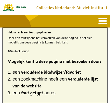
Collecties Nederlands Muziek Instituut
Home
Actueel
Helaas, er is een fout opgetreden
Bronnen en collecties
Dienstverlening
Door een fout tijdens het verwerken van deze pagina is het niet
Bezoek
mogelijk om deze pagina te kunnen bekijken.
Over
Contact
404
- Not Found
Mogelijk kunt u deze pagina niet bezoeken door:
verouderde bladwijzer/favoriet
een
verouderde lijst
een zoekmachine heeft een
van de website
fout getypt
een
adres