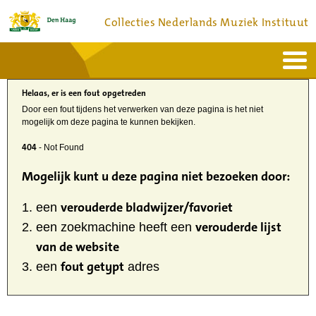
Collecties Nederlands Muziek Instituut
Home
Actueel
Helaas, er is een fout opgetreden
Bronnen en collecties
Dienstverlening
Door een fout tijdens het verwerken van deze pagina is het niet
Bezoek
mogelijk om deze pagina te kunnen bekijken.
Over
Contact
404
- Not Found
Mogelijk kunt u deze pagina niet bezoeken door:
verouderde bladwijzer/favoriet
een
verouderde lijst
een zoekmachine heeft een
van de website
fout getypt
een
adres