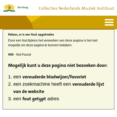
Collecties Nederlands Muziek Instituut
Home
Actueel
Helaas, er is een fout opgetreden
Bronnen en collecties
Dienstverlening
Door een fout tijdens het verwerken van deze pagina is het niet
Bezoek
mogelijk om deze pagina te kunnen bekijken.
Over
Contact
404
- Not Found
Mogelijk kunt u deze pagina niet bezoeken door:
verouderde bladwijzer/favoriet
een
verouderde lijst
een zoekmachine heeft een
van de website
fout getypt
een
adres