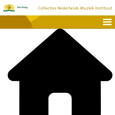
Collecties Nederlands Muziek Instituut
Home
Actueel
Bronnen en collecties
Dienstverlening
Bezoek
Over
Contact