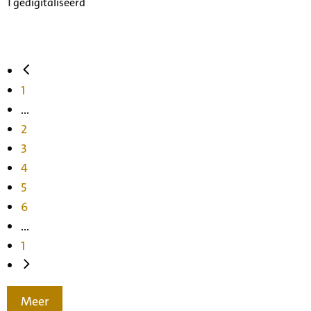
1 gedigitaliseerd
1
...
2
3
4
5
6
...
1
Meer