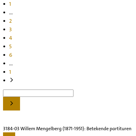
1
...
2
3
4
5
6
...
1
3184-03 Willem Mengelberg (1871-1951): Betekende partituren