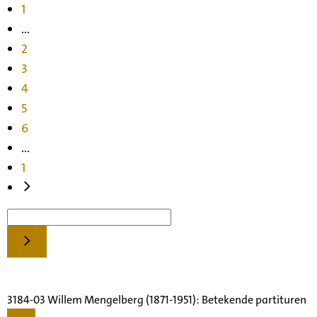
1
...
2
3
4
5
6
...
1
3184-03 Willem Mengelberg (1871-1951): Betekende partituren