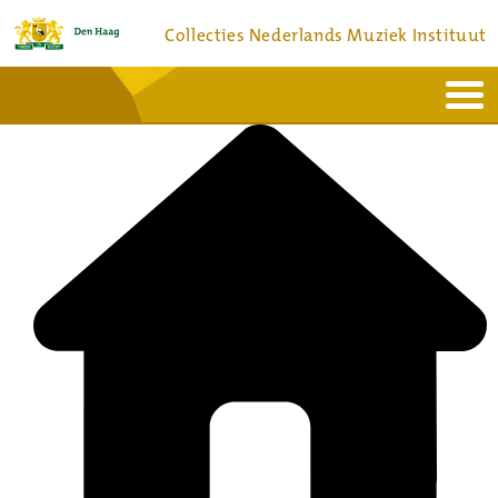
Collecties Nederlands Muziek Instituut
Home
Actueel
Bronnen en collecties
Dienstverlening
Bezoek
Over
Contact