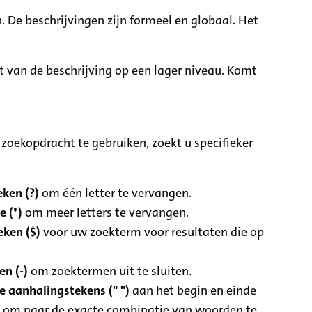
. De beschrijvingen zijn formeel en globaal. Het
it van de beschrijving op een lager niveau. Komt
zoekopdracht te gebruiken, zoekt u specifieker
ken (?)
om één letter te vervangen.
e (*)
om meer letters te vervangen.
eken ($)
voor uw zoekterm voor resultaten die op
n (-)
om zoektermen uit te sluiten.
 aanhalingstekens (" ")
aan het begin en einde
 om naar de exacte combinatie van woorden te