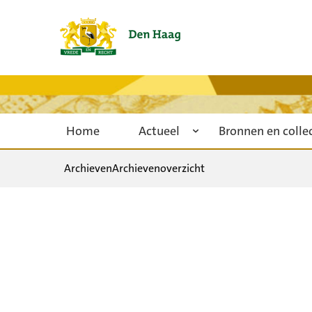
Home
Actueel
Bronnen en colle
Archieven
Archievenoverzicht