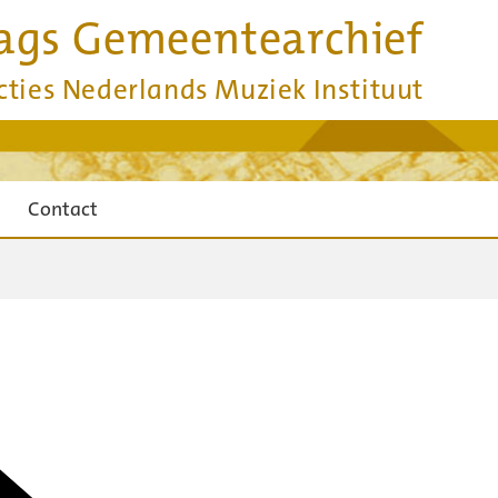
ags Gemeentearchief
cties Nederlands Muziek Instituut
Contact