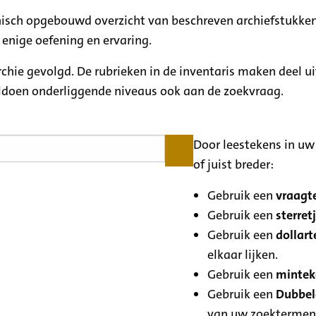
rchisch opgebouwd overzicht van beschreven archiefstukken
 enige oefening en ervaring.
archie gevolgd. De rubrieken in de inventaris maken deel u
oldoen onderliggende niveaus ook aan de zoekvraag.
Door leestekens in uw 
of juist breder:
Gebruik een
vraagte
Gebruik een
sterretj
Gebruik een
dollart
elkaar lijken.
Gebruik een
minteke
Gebruik een
Dubbele
van uw zoektermen