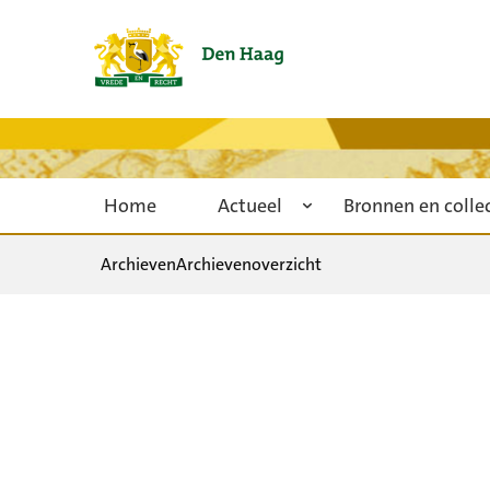
Home
Actueel
Bronnen en colle
Archieven
Archievenoverzicht