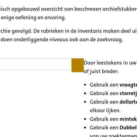
rchisch opgebouwd overzicht van beschreven archiefstukken
 enige oefening en ervaring.
archie gevolgd. De rubrieken in de inventaris maken deel u
oldoen onderliggende niveaus ook aan de zoekvraag.
Door leestekens in uw 
of juist breder:
Gebruik een
vraagte
Gebruik een
sterretj
Gebruik een
dollart
elkaar lijken.
Gebruik een
minteke
Gebruik een
Dubbele
van uw zoektermen