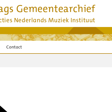
ags Gemeentearchief
cties Nederlands Muziek Instituut
Contact