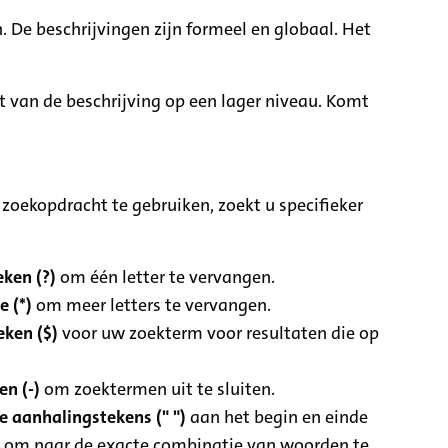
. De beschrijvingen zijn formeel en globaal. Het
it van de beschrijving op een lager niveau. Komt
zoekopdracht te gebruiken, zoekt u specifieker
ken (?)
om één letter te vervangen.
e (*)
om meer letters te vervangen.
eken ($)
voor uw zoekterm voor resultaten die op
n (-)
om zoektermen uit te sluiten.
 aanhalingstekens (" ")
aan het begin en einde
 om naar de exacte combinatie van woorden te