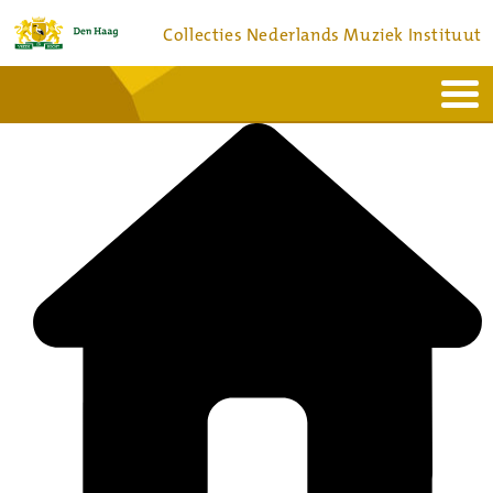
Collecties Nederlands Muziek Instituut
Home
Actueel
Bronnen en collecties
Dienstverlening
Bezoek
Over
Contact