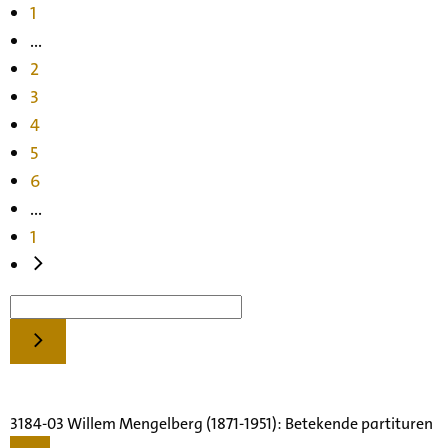
1
...
2
3
4
5
6
...
1
3184-03 Willem Mengelberg (1871-1951): Betekende partituren