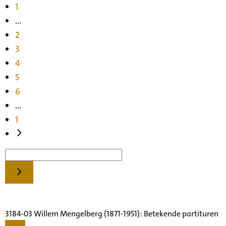
1
...
2
3
4
5
6
...
1
3184-03 Willem Mengelberg (1871-1951): Betekende partituren