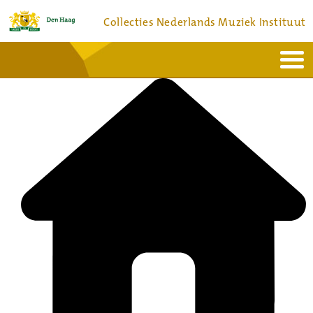
Collecties Nederlands Muziek Instituut
Home
Actueel
Bronnen en collecties
Dienstverlening
Bezoek
Over
Contact