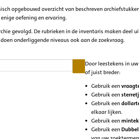
rchisch opgebouwd overzicht van beschreven archiefstukken
 enige oefening en ervaring.
archie gevolgd. De rubrieken in de inventaris maken deel u
oldoen onderliggende niveaus ook aan de zoekvraag.
Door leestekens in uw 
of juist breder:
Gebruik een
vraagte
Gebruik een
sterretj
Gebruik een
dollart
elkaar lijken.
Gebruik een
minteke
Gebruik een
Dubbele
van uw zoektermen