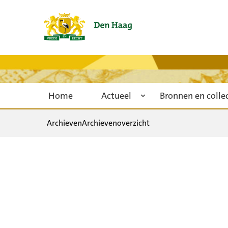
Home
Actueel
Bronnen en colle
Archieven
Archievenoverzicht