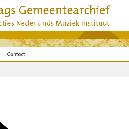
ags Gemeentearchief
cties Nederlands Muziek Instituut
Contact