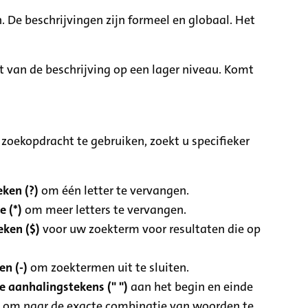
. De beschrijvingen zijn formeel en globaal. Het
it van de beschrijving op een lager niveau. Komt
zoekopdracht te gebruiken, zoekt u specifieker
ken (?)
om één letter te vervangen.
e (*)
om meer letters te vervangen.
eken ($)
voor uw zoekterm voor resultaten die op
n (-)
om zoektermen uit te sluiten.
 aanhalingstekens (" ")
aan het begin en einde
 om naar de exacte combinatie van woorden te