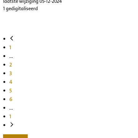
laatste wijziging 05-12-2024
1 gedigitaliseerd
1
...
2
3
4
5
6
...
1