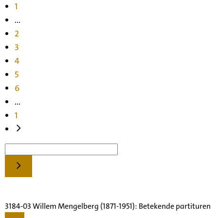
1
...
2
3
4
5
6
...
1
3184-03 Willem Mengelberg (1871-1951): Betekende partituren