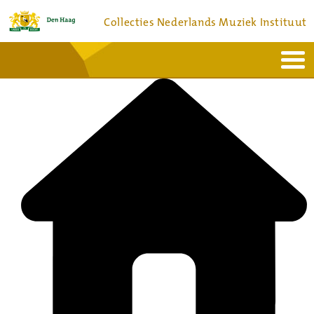
Collecties Nederlands Muziek Instituut
Home
Actueel
Bronnen en collecties
Dienstverlening
Bezoek
Over
Contact