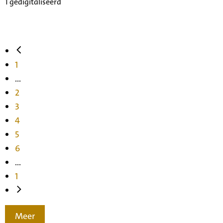
1 gedigitaliseerd
1
...
2
3
4
5
6
...
1
Meer