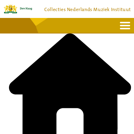
Collecties Nederlands Muziek Instituut
Home
Actueel
Bronnen en collecties
Dienstverlening
Bezoek
Over
Contact