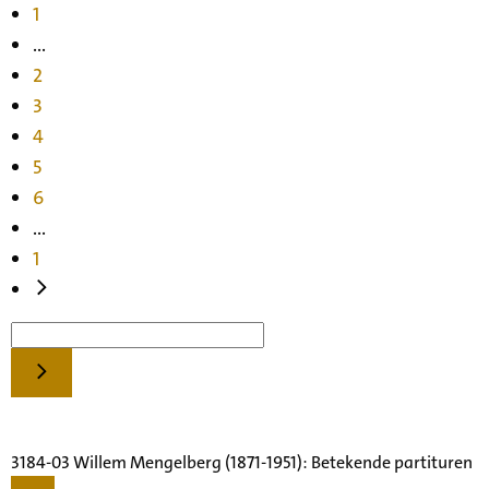
1
...
2
3
4
5
6
...
1
3184-03 Willem Mengelberg (1871-1951): Betekende partituren