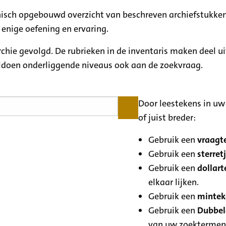
rchisch opgebouwd overzicht van beschreven archiefstukken
 enige oefening en ervaring.
archie gevolgd. De rubrieken in de inventaris maken deel u
oldoen onderliggende niveaus ook aan de zoekvraag.
Door leestekens in uw 
of juist breder:
Gebruik een
vraagte
Gebruik een
sterretj
Gebruik een
dollart
elkaar lijken.
Gebruik een
minteke
Gebruik een
Dubbele
van uw zoektermen