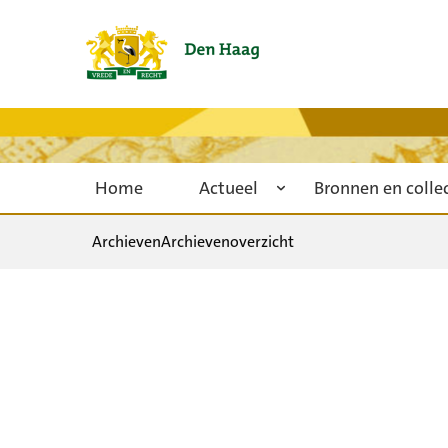
Home
Actueel
Bronnen en colle
Archieven
Archievenoverzicht