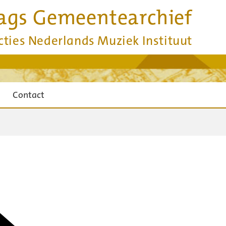
ags Gemeentearchief
cties Nederlands Muziek Instituut
Contact