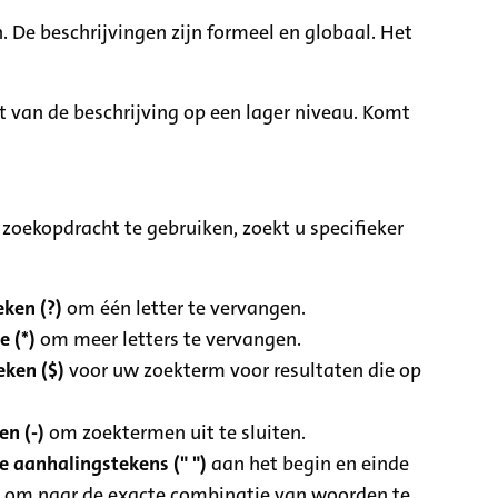
. De beschrijvingen zijn formeel en globaal. Het
it van de beschrijving op een lager niveau. Komt
zoekopdracht te gebruiken, zoekt u specifieker
ken (?)
om één letter te vervangen.
e (*)
om meer letters te vervangen.
eken ($)
voor uw zoekterm voor resultaten die op
n (-)
om zoektermen uit te sluiten.
 aanhalingstekens (" ")
aan het begin en einde
 om naar de exacte combinatie van woorden te