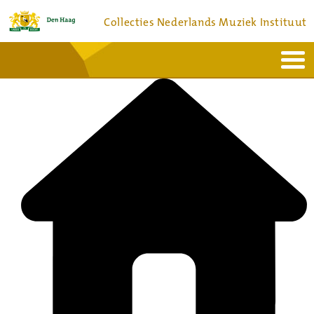
Collecties Nederlands Muziek Instituut
Home
Actueel
Bronnen en collecties
Dienstverlening
Bezoek
Over
Contact