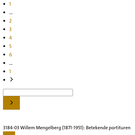
1
...
2
3
4
5
6
...
1
3184-03 Willem Mengelberg (1871-1951): Betekende partituren