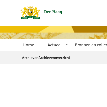
Home
Actueel
Bronnen en colle
Archieven
Archievenoverzicht