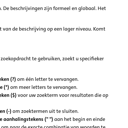
. De beschrijvingen zijn formeel en globaal. Het
it van de beschrijving op een lager niveau. Komt
zoekopdracht te gebruiken, zoekt u specifieker
ken (?)
om één letter te vervangen.
e (*)
om meer letters te vervangen.
eken ($)
voor uw zoekterm voor resultaten die op
n (-)
om zoektermen uit te sluiten.
 aanhalingstekens (" ")
aan het begin en einde
 om naar de exacte combinatie van woorden te