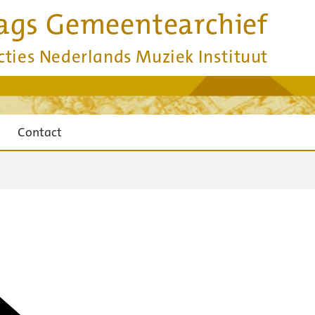
ags Gemeentearchief
cties Nederlands Muziek Instituut
Contact