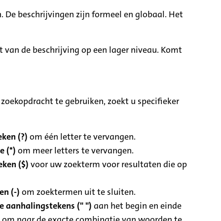
. De beschrijvingen zijn formeel en globaal. Het
it van de beschrijving op een lager niveau. Komt
zoekopdracht te gebruiken, zoekt u specifieker
ken (?)
om één letter te vervangen.
e (*)
om meer letters te vervangen.
eken ($)
voor uw zoekterm voor resultaten die op
n (-)
om zoektermen uit te sluiten.
 aanhalingstekens (" ")
aan het begin en einde
 om naar de exacte combinatie van woorden te