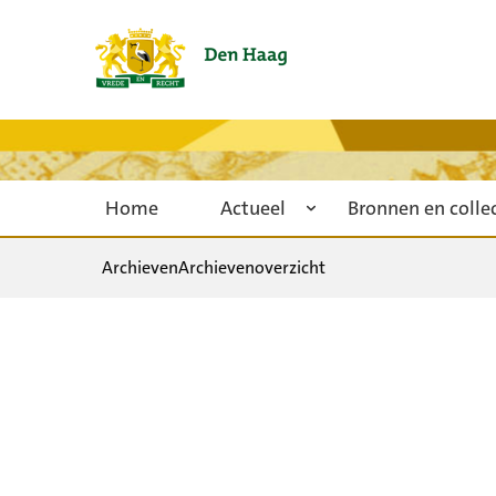
Home
Actueel
Bronnen en colle
Archieven
Archievenoverzicht