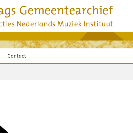
ags Gemeentearchief
cties Nederlands Muziek Instituut
Contact