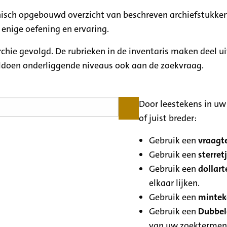
rchisch opgebouwd overzicht van beschreven archiefstukken
 enige oefening en ervaring.
archie gevolgd. De rubrieken in de inventaris maken deel u
oldoen onderliggende niveaus ook aan de zoekvraag.
Door leestekens in uw 
of juist breder:
Gebruik een
vraagte
Gebruik een
sterretj
Gebruik een
dollart
elkaar lijken.
Gebruik een
minteke
Gebruik een
Dubbele
van uw zoektermen