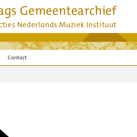
ags Gemeentearchief
cties Nederlands Muziek Instituut
Contact