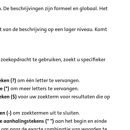
. De beschrijvingen zijn formeel en globaal. Het
it van de beschrijving op een lager niveau. Komt
zoekopdracht te gebruiken, zoekt u specifieker
ken (?)
om één letter te vervangen.
e (*)
om meer letters te vervangen.
eken ($)
voor uw zoekterm voor resultaten die op
n (-)
om zoektermen uit te sluiten.
 aanhalingstekens (" ")
aan het begin en einde
 om naar de exacte combinatie van woorden te