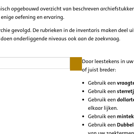
rchisch opgebouwd overzicht van beschreven archiefstukken
 enige oefening en ervaring.
archie gevolgd. De rubrieken in de inventaris maken deel u
oldoen onderliggende niveaus ook aan de zoekvraag.
Door leestekens in uw 
of juist breder:
Gebruik een
vraagte
Gebruik een
sterretj
Gebruik een
dollart
elkaar lijken.
Gebruik een
minteke
Gebruik een
Dubbele
van uw zoektermen