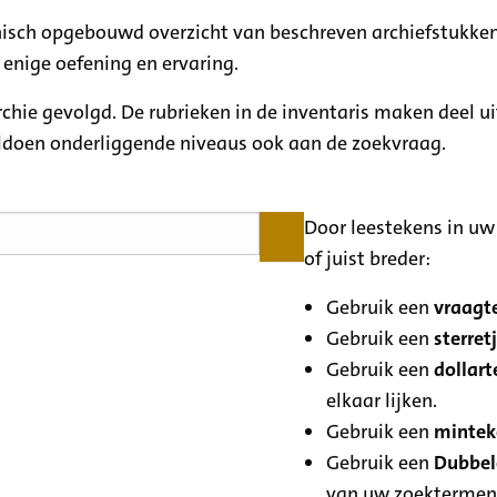
rchisch opgebouwd overzicht van beschreven archiefstukken
 enige oefening en ervaring.
archie gevolgd. De rubrieken in de inventaris maken deel u
oldoen onderliggende niveaus ook aan de zoekvraag.
Door leestekens in uw 
of juist breder:
Gebruik een
vraagte
Gebruik een
sterretj
Gebruik een
dollart
elkaar lijken.
Gebruik een
minteke
Gebruik een
Dubbele
van uw zoektermen