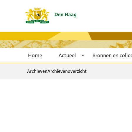
Home
Actueel
Bronnen en colle
Archieven
Archievenoverzicht