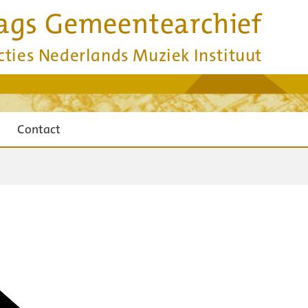
ags Gemeentearchief
cties Nederlands Muziek Instituut
Contact