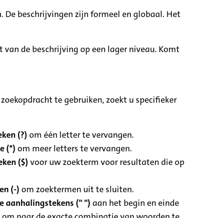
. De beschrijvingen zijn formeel en globaal. Het
it van de beschrijving op een lager niveau. Komt
zoekopdracht te gebruiken, zoekt u specifieker
ken (?)
om één letter te vervangen.
e (*)
om meer letters te vervangen.
eken ($)
voor uw zoekterm voor resultaten die op
n (-)
om zoektermen uit te sluiten.
 aanhalingstekens (" ")
aan het begin en einde
 om naar de exacte combinatie van woorden te