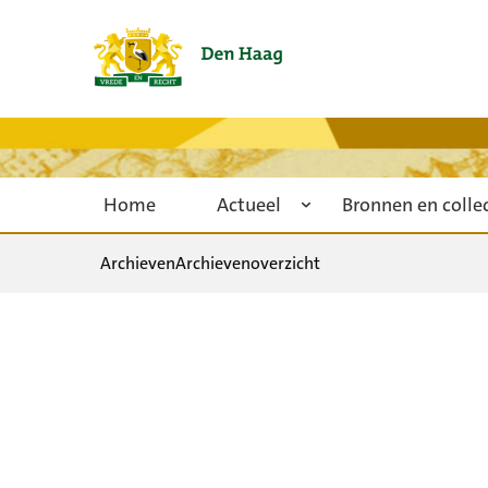
Home
Actueel
Bronnen en colle
Archieven
Archievenoverzicht