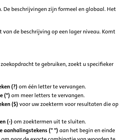
. De beschrijvingen zijn formeel en globaal. Het
it van de beschrijving op een lager niveau. Komt
zoekopdracht te gebruiken, zoekt u specifieker
ken (?)
om één letter te vervangen.
e (*)
om meer letters te vervangen.
eken ($)
voor uw zoekterm voor resultaten die op
n (-)
om zoektermen uit te sluiten.
 aanhalingstekens (" ")
aan het begin en einde
 om naar de exacte combinatie van woorden te