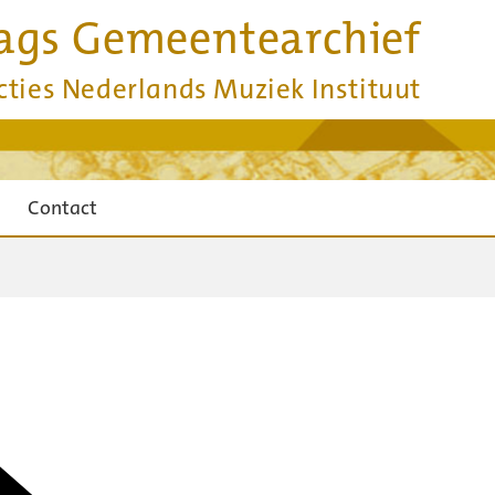
ags Gemeentearchief
cties Nederlands Muziek Instituut
Contact