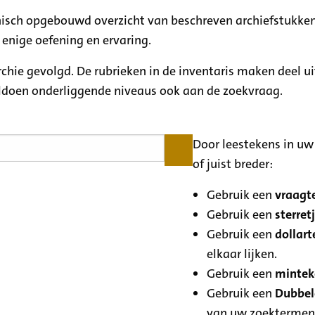
rchisch opgebouwd overzicht van beschreven archiefstukken
 enige oefening en ervaring.
archie gevolgd. De rubrieken in de inventaris maken deel u
oldoen onderliggende niveaus ook aan de zoekvraag.
Door leestekens in uw 
of juist breder:
Gebruik een
vraagte
Gebruik een
sterretj
Gebruik een
dollart
elkaar lijken.
Gebruik een
minteke
Gebruik een
Dubbele
van uw zoektermen