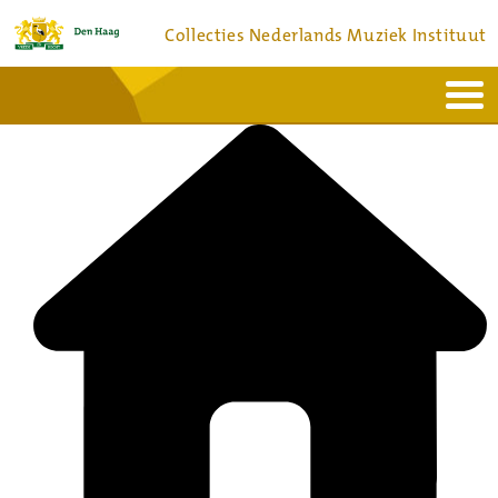
Collecties Nederlands Muziek Instituut
Home
Actueel
Bronnen en collecties
Dienstverlening
Bezoek
Over
Contact