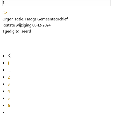
Ga
Organisatie:
Haags Gemeentearchief
laatste wijziging 05-12-2024
1 gedigitaliseerd
1
...
2
3
4
5
6
...