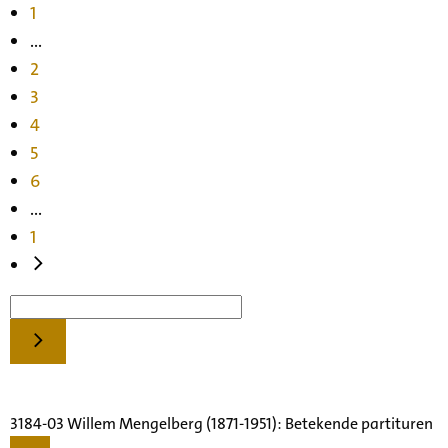
1
...
2
3
4
5
6
...
1
3184-03 Willem Mengelberg (1871-1951): Betekende partituren