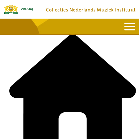
Collecties Nederlands Muziek Instituut
Home
Actueel
Bronnen en collecties
Dienstverlening
Bezoek
Over
Contact