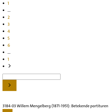
1
...
2
3
4
5
6
...
1
3184-03 Willem Mengelberg (1871-1951): Betekende partituren