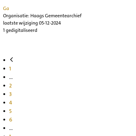
Ga
Organisatie:
Haags Gemeentearchief
laatste wijziging 05-12-2024
1 gedigitaliseerd
1
...
2
3
4
5
6
...