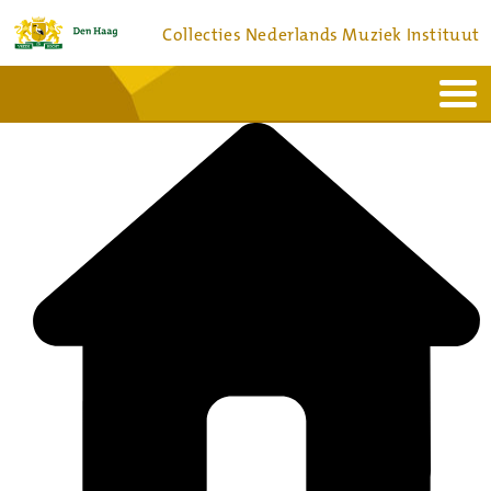
Collecties Nederlands Muziek Instituut
Home
Actueel
Bronnen en collecties
Dienstverlening
Bezoek
Over
Contact