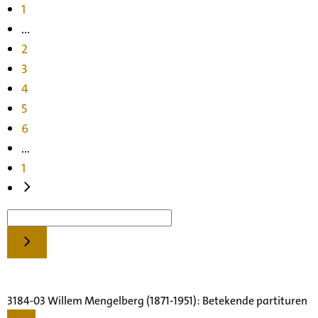
1
...
2
3
4
5
6
...
1
3184-03 Willem Mengelberg (1871-1951): Betekende partituren