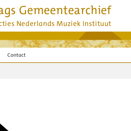
ags Gemeentearchief
cties Nederlands Muziek Instituut
Contact