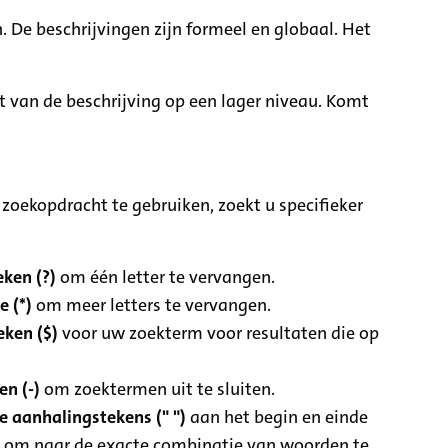
. De beschrijvingen zijn formeel en globaal. Het
it van de beschrijving op een lager niveau. Komt
zoekopdracht te gebruiken, zoekt u specifieker
ken (?)
om één letter te vervangen.
e (*)
om meer letters te vervangen.
eken ($)
voor uw zoekterm voor resultaten die op
n (-)
om zoektermen uit te sluiten.
 aanhalingstekens (" ")
aan het begin en einde
 om naar de exacte combinatie van woorden te