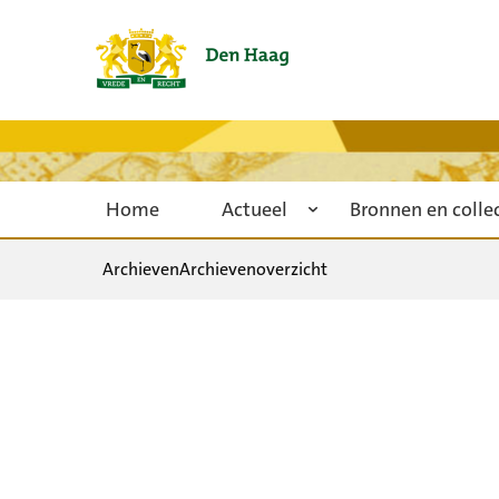
Home
Actueel
Bronnen en colle
Archieven
Archievenoverzicht