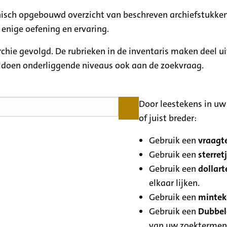
rchisch opgebouwd overzicht van beschreven archiefstukken
 enige oefening en ervaring.
archie gevolgd. De rubrieken in de inventaris maken deel u
oldoen onderliggende niveaus ook aan de zoekvraag.
Door leestekens in uw 
of juist breder:
Gebruik een
vraagte
Gebruik een
sterretj
Gebruik een
dollart
elkaar lijken.
Gebruik een
minteke
Gebruik een
Dubbele
van uw zoektermen