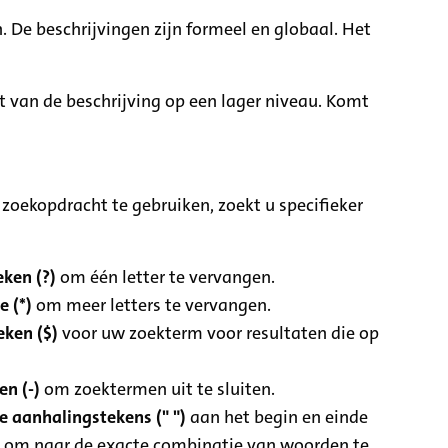
. De beschrijvingen zijn formeel en globaal. Het
it van de beschrijving op een lager niveau. Komt
zoekopdracht te gebruiken, zoekt u specifieker
ken (?)
om één letter te vervangen.
e (*)
om meer letters te vervangen.
eken ($)
voor uw zoekterm voor resultaten die op
n (-)
om zoektermen uit te sluiten.
 aanhalingstekens (" ")
aan het begin en einde
 om naar de exacte combinatie van woorden te