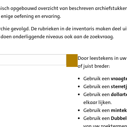
rchisch opgebouwd overzicht van beschreven archiefstukken
 enige oefening en ervaring.
archie gevolgd. De rubrieken in de inventaris maken deel u
oldoen onderliggende niveaus ook aan de zoekvraag.
Door leestekens in uw 
of juist breder:
Gebruik een
vraagte
Gebruik een
sterretj
Gebruik een
dollart
elkaar lijken.
Gebruik een
minteke
Gebruik een
Dubbele
van uw zoektermen