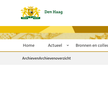
Home
Actueel
Bronnen en colle
Archieven
Archievenoverzicht