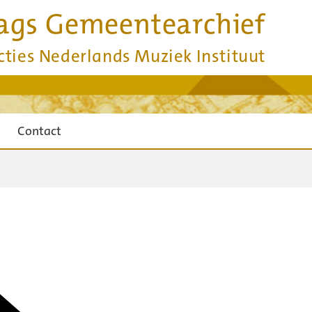
ags Gemeentearchief
cties Nederlands Muziek Instituut
Contact