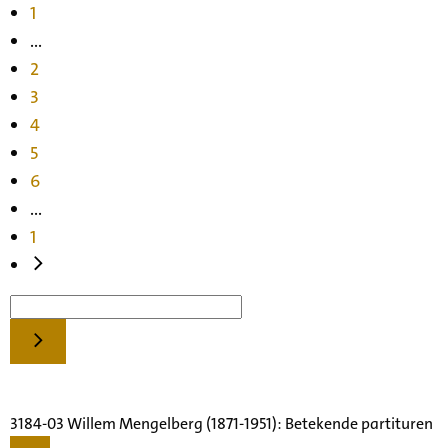
1
...
2
3
4
5
6
...
1
3184-03 Willem Mengelberg (1871-1951): Betekende partituren