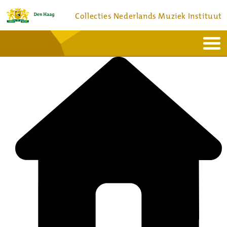
Collecties Nederlands Muziek Instituut
Home
Actueel
Bronnen en collecties
Dienstverlening
Bezoek
Over
Contact