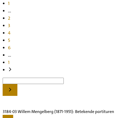
1
...
2
3
4
5
6
...
1
3184-03 Willem Mengelberg (1871-1951): Betekende partituren