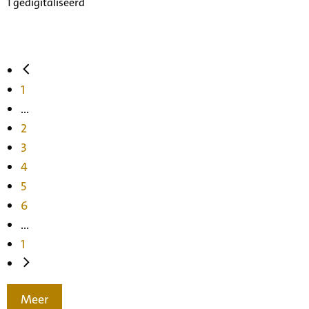
1 gedigitaliseerd
1
...
2
3
4
5
6
...
1
Meer