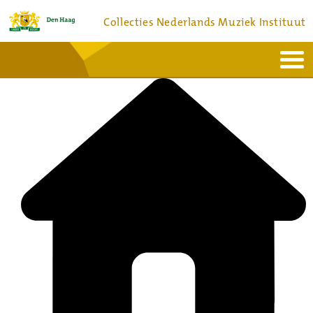
Collecties Nederlands Muziek Instituut
Home
Actueel
Bronnen en collecties
Dienstverlening
Bezoek
Over
Contact