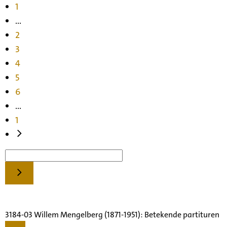
1
...
2
3
4
5
6
...
1
3184-03 Willem Mengelberg (1871-1951): Betekende partituren