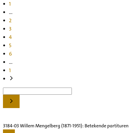
1
...
2
3
4
5
6
...
1
3184-03 Willem Mengelberg (1871-1951): Betekende partituren