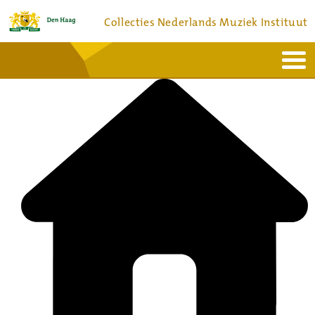
Collecties Nederlands Muziek Instituut
Home
Actueel
Bronnen en collecties
Dienstverlening
Bezoek
Over
Contact