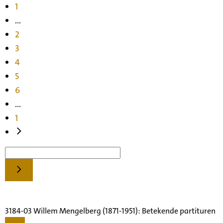
1
...
2
3
4
5
6
...
1
3184-03 Willem Mengelberg (1871-1951): Betekende partituren