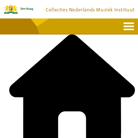
Collecties Nederlands Muziek Instituut
Home
Actueel
Bronnen en collecties
Dienstverlening
Bezoek
Over
Contact