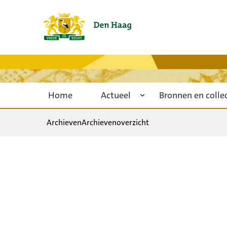
Home
Actueel
Bronnen en colle
Archieven
Archievenoverzicht