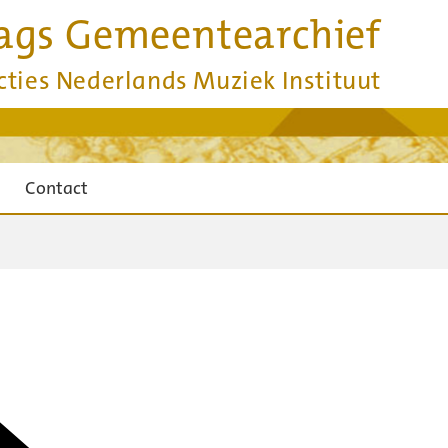
ags Gemeentearchief
cties Nederlands Muziek Instituut
Contact