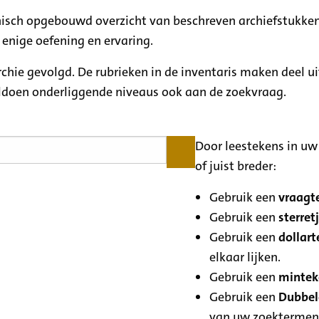
rchisch opgebouwd overzicht van beschreven archiefstukken
 enige oefening en ervaring.
archie gevolgd. De rubrieken in de inventaris maken deel u
oldoen onderliggende niveaus ook aan de zoekvraag.
Door leestekens in uw 
of juist breder:
Gebruik een
vraagte
Gebruik een
sterretj
Gebruik een
dollart
elkaar lijken.
Gebruik een
minteke
Gebruik een
Dubbele
van uw zoektermen