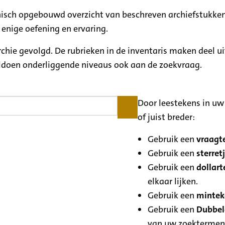
rchisch opgebouwd overzicht van beschreven archiefstukken
 enige oefening en ervaring.
archie gevolgd. De rubrieken in de inventaris maken deel u
oldoen onderliggende niveaus ook aan de zoekvraag.
Door leestekens in uw 
of juist breder:
Gebruik een
vraagte
Gebruik een
sterretj
Gebruik een
dollart
elkaar lijken.
Gebruik een
minteke
Gebruik een
Dubbele
van uw zoektermen