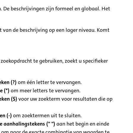
. De beschrijvingen zijn formeel en globaal. Het
it van de beschrijving op een lager niveau. Komt
zoekopdracht te gebruiken, zoekt u specifieker
ken (?)
om één letter te vervangen.
e (*)
om meer letters te vervangen.
eken ($)
voor uw zoekterm voor resultaten die op
n (-)
om zoektermen uit te sluiten.
 aanhalingstekens (" ")
aan het begin en einde
 om naar de exacte combinatie van woorden te