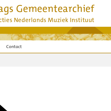
ags Gemeentearchief
cties Nederlands Muziek Instituut
Contact