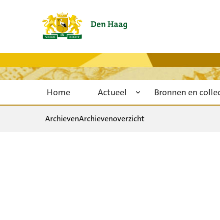
Home
Actueel
Bronnen en colle
Archieven
Archievenoverzicht